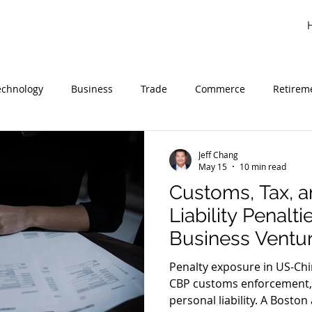
echnology
Business
Trade
Commerce
Retirem
inese
法律见解
Customs
进口
海关
关税
Jeff Chang
May 15
10 min read
Customs, Tax, a
中美商务
商业
贸易
Liability Penalt
Business Ventu
Penalty exposure in US-Ch
CBP customs enforcement, I
personal liability. A Boston