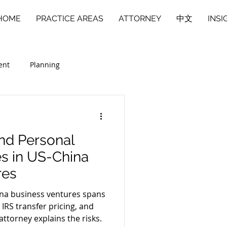
HOME
PRACTICE AREAS
ATTORNEY
中文
INSI
ent
Planning
商业合伙人纠纷
中文
nd Personal
ies in US-China
res
ina business ventures spans
RS transfer pricing, and
 attorney explains the risks.