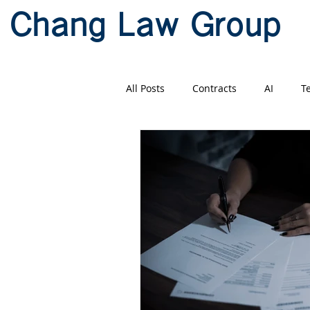
Chang Law Group
All Posts
Contracts
AI
T
Litigation
Mandarin
Ch
US-China Business
贸易