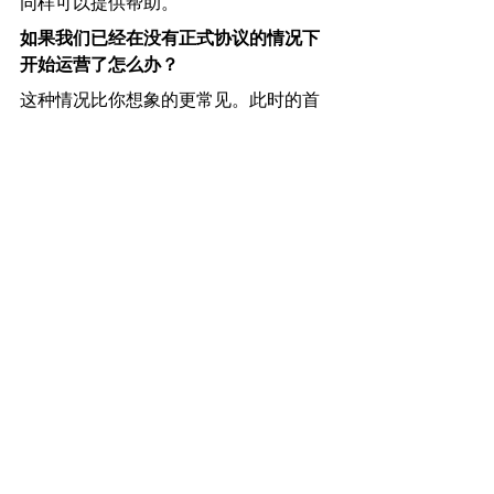
同样可以提供帮助。
如果我们已经在没有正式协议的情况下
开始运营了怎么办？
这种情况比你想象的更常见。此时的首
要任务通常是准确记录现有的安排，识
别最紧迫的合规漏洞，并建立面向未来
的框架。这比一开始就做好要贵，但比
处理未记录的关联交易日后可能造成的
问题要便宜得多。
我们能用中国的律师来处理美国的法律
工作吗？
中国律师在处理交易的中国方面可以发
挥重要作用，但美国的法律架构、治理
文件、税务合规和监管要求需要由在美
国持牌且有相关经验的律师来处理。根
据我们的经验，当双方的顾问进行协调
配合而非各自独立工作时，这类合作项
目运作得更好。