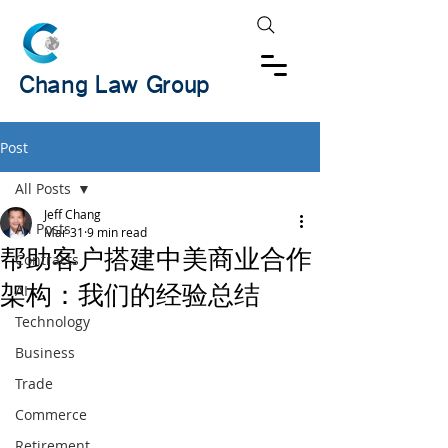
Chang Law Group
Post
All Posts
Jeff Chang
All Posts
Mar 31
9 min read
帮助客户搭建中美商业合作
Contracts
架构：我们的经验总结
AI
Technology
Business
Trade
Commerce
Retirement