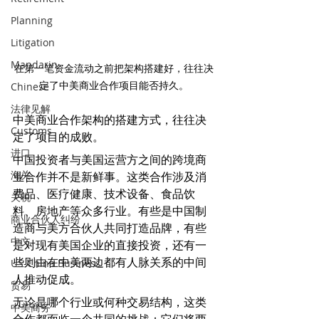
Planning
Litigation
Mandarin
在第一笔资金流动之前把架构搭建好，往往决
定了中美商业合作项目能否持久。
Chinese
法律见解
中美商业合作架构的搭建方式，往往决
Customs
定了项目的成败。
进口
中国投资者与美国运营方之间的跨境商
海关
业合作并不是新鲜事。这类合作涉及消
费品、医疗健康、技术设备、食品饮
关税
料、房地产等众多行业。有些是中国制
商业合伙人纠纷
造商与美方合伙人共同打造品牌，有些
中文
是对现有美国企业的直接投资，还有一
些则由在中美两边都有人脉关系的中间
US-China Business
人推动促成。
贸易
无论是哪个行业或何种交易结构，这类
中美商务